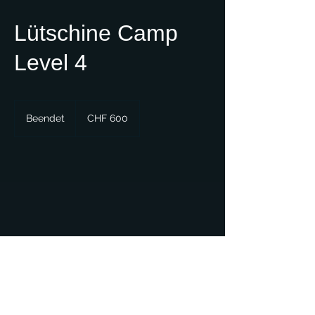
Lütschine Camp
Level 4
600
Schweizer
Beendet
B
CHF 600
Franken
e
e
n
d
e
t
LOS LEONES RIVER